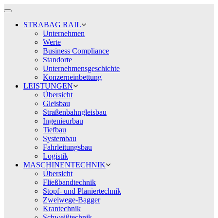
Toggle
navigation
STRABAG RAIL
Unternehmen
Werte
Business Compliance
Standorte
Unternehmensgeschichte
Konzerneinbettung
LEISTUNGEN
Übersicht
Gleisbau
Straßenbahngleisbau
Ingenieurbau
Tiefbau
Systembau
Fahrleitungsbau
Logistik
MASCHINENTECHNIK
Übersicht
Fließbandtechnik
Stopf- und Planiertechnik
Zweiwege-Bagger
Krantechnik
Schweißtechnik